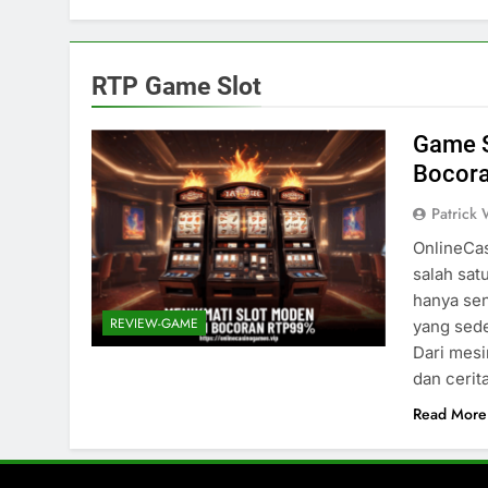
RTP Game Slot
Game S
Bocor
Patrick
OnlineCas
salah sat
hanya se
REVIEW-GAME
yang sede
Dari mesi
dan cerit
Read More