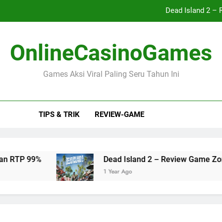
Dead Island 2 – 
Game Slot – Menikmati
OnlineCasinoGames
Dead Island 2 – 
Games Aksi Viral Paling Seru Tahun Ini
TIPS & TRIK
REVIEW-GAME
n RTP 99%
Dead Island 2 – Review Game Zombi
1 Year Ago