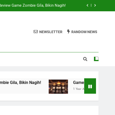
Review Game Zombie Gila, Bikin Nagih!
 Slot Modern Dengan Bocoran RTP 99%
Review Game Zombie Gila, Bikin Nagih!
NEWSLETTER
RANDOM NEWS
e Gila, Bikin Nagih!
Game Slot – Menikmati
1 Year Ago